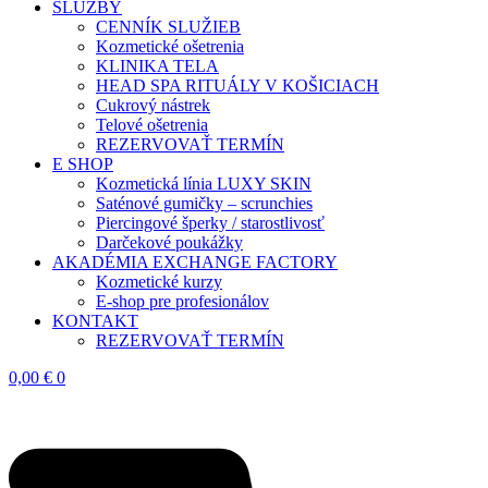
SLUŽBY
CENNÍK SLUŽIEB
Kozmetické ošetrenia
KLINIKA TELA
HEAD SPA RITUÁLY V KOŠICIACH
Cukrový nástrek
Telové ošetrenia
REZERVOVAŤ TERMÍN
E SHOP
Kozmetická línia LUXY SKIN
Saténové gumičky – scrunchies
Piercingové šperky / starostlivosť
Darčekové poukážky
AKADÉMIA EXCHANGE FACTORY
Kozmetické kurzy
E-shop pre profesionálov
KONTAKT
REZERVOVAŤ TERMÍN
0,00
€
0